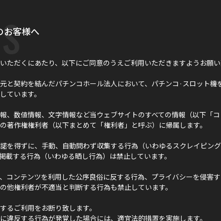
s
のお客様へ
いただくにあたり、以下にご同意のうえご利用いただきますようお願い
元と契約を結んだパチンコホール法人において、パチンコ·スロット機
しています。
報、数値情報、文字情報など当ウェブサイトのすべての情報（以下「コ
の著作権権利者（以下まとめて「権利者」と呼ぶ）に帰属します。
諾を得ずに、手動、自動問わず収集する行為（いわゆるスクレイピング
に掲載する行為（いわゆる晒し行為）は禁止しています。
、コンテンツを利用した公序良俗に反する行為、プライバシーを侵害す
の他権利者が不適当と判断する行為も禁止しています。
するご利用をお断り致します。
に違反する行為が発覚した場合には、適宜法的措置を実施します。