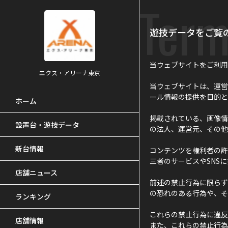
Term
遊技データをご覧
当ウェブサイトをご利用
エクス・アリーナ東京
当ウェブサイトは、運営
ール情報の提供を目的と
ホーム
掲載されている、画像情
設置台・遊技データ
の法人、運営元、その他
新台情報
コンテンツを権利者の許
三者のサービスやSNS
店舗ニュース
前述の禁止行為に限らず
の恐れのある行為や、そ
ランキング
これらの禁止行為に違反
店舗情報
また、これらの禁止行為