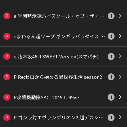
e 学園黙示録ハイスクール・オブ・ザ・デッド3(スマパチ)
P
1
eまわるん超ワープ ギンギラパラダイス VIVA FESTA(スマパチ)
P
1
e 乃木坂46 II SWEET Version(スマパチ)
P
1
P Re:ゼロから始める異世界生活 season2 129ver.
P
1
P攻殻機動隊SAC_2045 LT99ver.
P
1
P ゴジラ対エヴァンゲリオン2 超デカシルバー
P
1