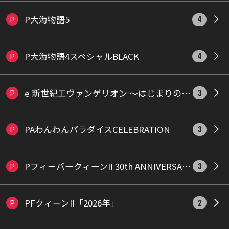
P大海物語5
P
4
P大海物語4スペシャルBLACK
P
4
e 新世紀エヴァンゲリオン ～はじまりの記憶～(スマパチ)
P
3
PAわんわんパラダイスCELEBRATION
P
3
PフィーバークィーンII 30th ANNIVERSARY EDITION
P
3
PFクィーンII「2026年」
P
2