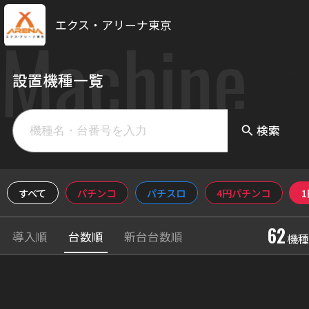
エクス・アリーナ東京
Machine
62
設置機種一覧
機種
検索
search
すべて
パチンコ
パチスロ
4円パチンコ
62
導入順
台数順
新台台数順
機種