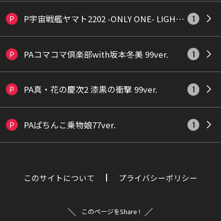
P宇宙戦艦ヤマト2202 -ONLY ONE- LIGHT Ver.
P
1
PAコマコマ倶楽部with坂本冬美 99ver.
P
1
PA真・花の慶次2 漆黒の衝撃 99ver.
P
1
PAぱちんこ乗物娘77ver.
P
1
このサイトについて
プライバシーポリシー
このページをShare !