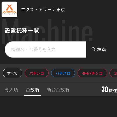
エクス・アリーナ東京
Machine
30
設置機種一覧
機種
検索
search
すべて
パチンコ
パチスロ
4円パチンコ
30
導入順
台数順
新台台数順
機種