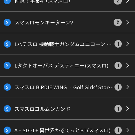
押忍！番長4（スマスロ）
S
2
スマスロモンキーターンV
S
2
Lパチスロ 機動戦士ガンダムユニコーン 覚醒DRIVE(スマスロ)
S
1
Lタクトオーパス デスティニー(スマスロ)
S
1
スマスロ BIRDIE WING ‐Golf Girls' Story‐
S
1
スマスロヨルムンガンド
S
1
A‐SLOT+ 異世界かるてっとBT(スマスロ)
S
1