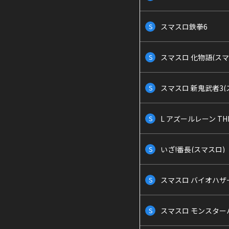
スマスロ鉄拳6
S
スマスロ 化物語(スマ
S
スマスロ 新鬼武者3(
S
L アズールレーン THE
S
いざ!番長(スマスロ)
S
スマスロ バイオハザ
S
スマスロ モンスター
S