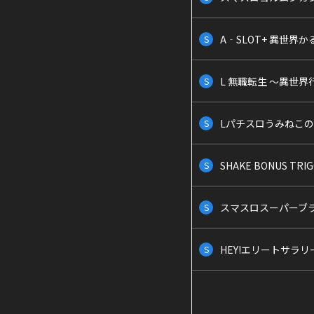
A‐SLOT+ 異世界か
S
L 無職転生 ～異世
S
Lパチスロうみねこの
S
SHAKE BONUS TR
S
スマスロスーパーブ
S
HEY!エリートサラ
S