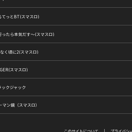
るてっとBT(スマスロ)
界行ったら本気だす～(スマスロ)
なく頃に2(スマスロ)
IGGER(スマスロ)
ラックジャック
リーマン鏡（スマスロ）
このサイトについて
プライバシ