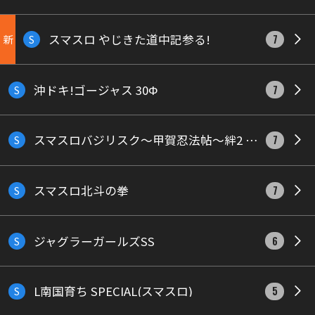
スマスロ やじきた道中記参る!
新
S
7
沖ドキ!ゴージャス 30Φ
S
7
スマスロバジリスク～甲賀忍法帖～絆2 天膳 BLACK EDITION
S
7
スマスロ北斗の拳
S
7
ジャグラーガールズSS
S
6
L南国育ち SPECIAL(スマスロ)
S
5