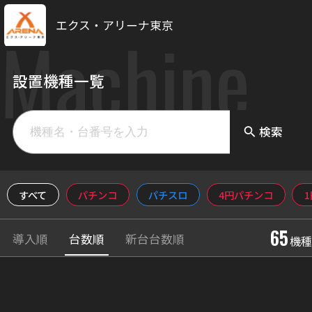
エクス・アリーナ東京
Machine
65
設置機種一覧
機種
検索
search
すべて
パチンコ
パチスロ
4円パチンコ
65
導入順
台数順
新台台数順
機種