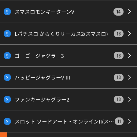
スマスロモンキーターンV
S
14
Lパチスロ からくりサーカス2(スマスロ)
S
13
ゴーゴージャグラー3
S
13
ハッピージャグラーV III
S
13
ファンキージャグラー2
S
13
スロット ソードアート・オンラインII(スマスロ)
S
11