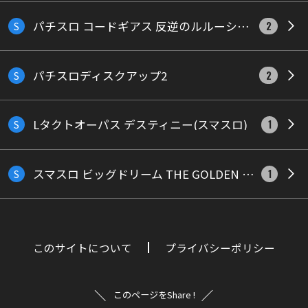
パチスロ コードギアス 反逆のルルーシュ3 C.C.&Kallen ver.
S
2
パチスロディスクアップ2
S
2
Lタクトオーパス デスティニー(スマスロ)
S
1
スマスロ ビッグドリーム THE GOLDEN PUSHER
S
1
このサイトについて
プライバシーポリシー
このページをShare !