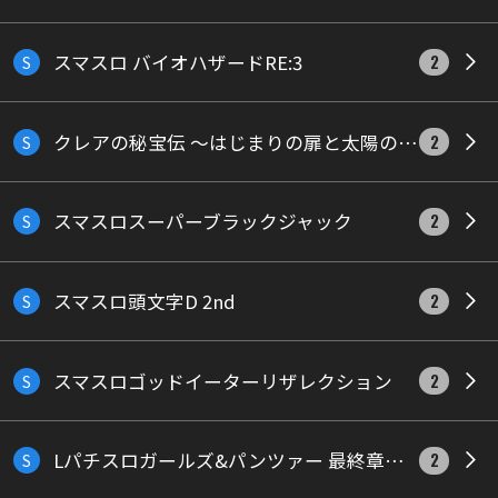
スマスロ バイオハザードRE:3
S
2
クレアの秘宝伝 ～はじまりの扉と太陽の石～ ボーナストリガーver.(スマスロ)
S
2
スマスロスーパーブラックジャック
S
2
スマスロ頭文字D 2nd
S
2
スマスロゴッドイーターリザレクション
S
2
Lパチスロガールズ&パンツァー 最終章（スマスロ）
S
2