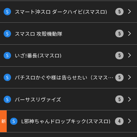
スマート沖スロ ダークハイビ(スマスロ)
S
5
スマスロ 攻殻機動隊
S
5
いざ!番長(スマスロ)
S
5
パチスロかぐや様は告らせたい（スマスロ）
S
5
バーサスリヴァイズ
S
5
L邪神ちゃんドロップキック(スマスロ)
新
S
4