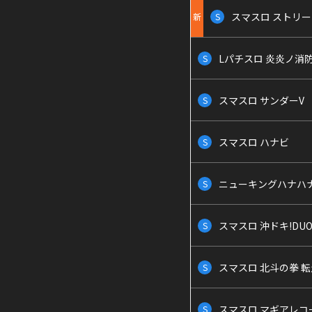
スマスロ ストリー
新
S
Lパチスロ 炎炎ノ消防
S
スマスロ サンダーV
S
スマスロ ハナビ
S
ニューキングハナハナ
S
スマスロ 沖ドキ!DU
S
スマスロ 北斗の拳 転
S
スマスロ マギアレコ
S