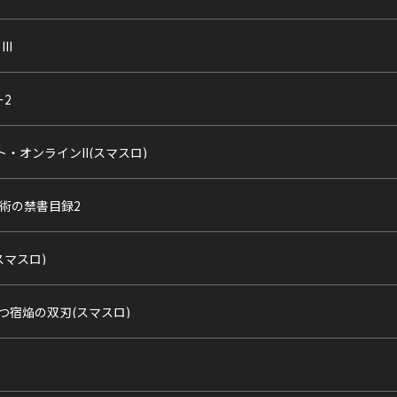
II
2
・オンラインII(スマスロ)
魔術の禁書目録2
スマスロ)
穿つ宿焔の双刃(スマスロ)