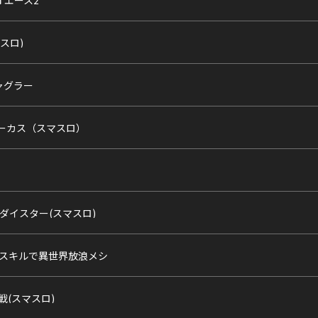
スロ)
ャグラー
サーカス（スマスロ）
ダイスター(スマスロ)
もスキルで異世界放浪メシ
決戦(スマスロ)