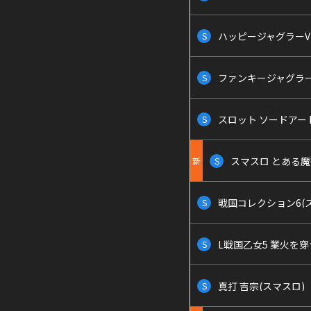
ハッピージャグラーV I
S
ファンキージャグラー
S
スロット ソードアート
S
スマスロ とある
新
S
戦国コレクション6(
S
L戦国乙女5 業火を
S
真打 吉宗(スマスロ)
S