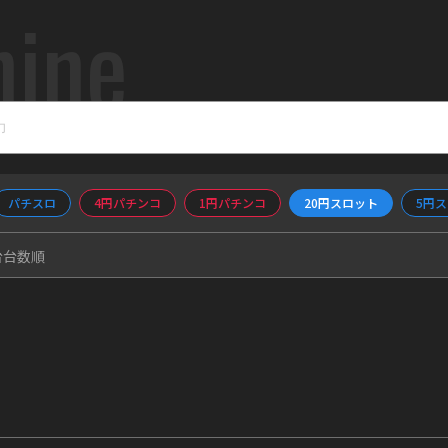
ine
パチスロ
4円パチンコ
1円パチンコ
20円スロット
5円
台台数順