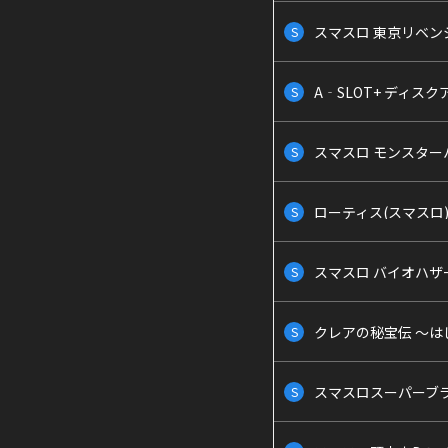
スマスロ 東京リベン
S
A‐SLOT+ ディスク
S
スマスロ モンスター
S
ローティス(スマスロ
S
スマスロ バイオハザー
S
クレアの秘宝伝 ～はじ
S
スマスロスーパーブ
S