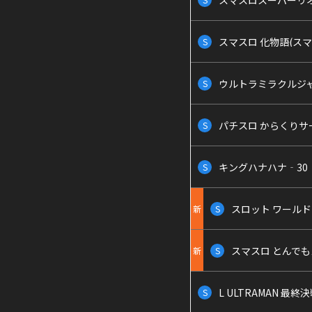
スマスロ 化物語(スマ
S
ウルトラミラクルジ
S
パチスロ からくり
S
キングハナハナ‐30
S
スロット ワールド
新
S
スマスロ とんで
新
S
L ULTRAMAN 最終
S