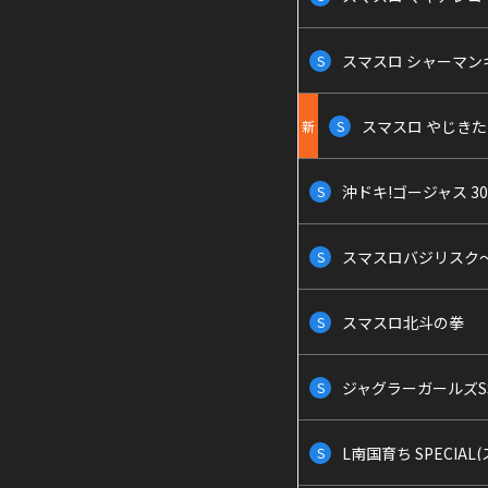
スマスロ シャーマン
S
スマスロ やじきた
新
S
沖ドキ!ゴージャス 30
S
スマスロバジリスク～甲賀
S
スマスロ北斗の拳
S
ジャグラーガールズS
S
L南国育ち SPECIAL
S